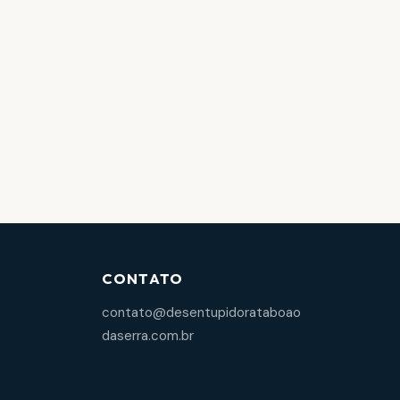
CONTATO
contato@desentupidorataboao
daserra.com.br