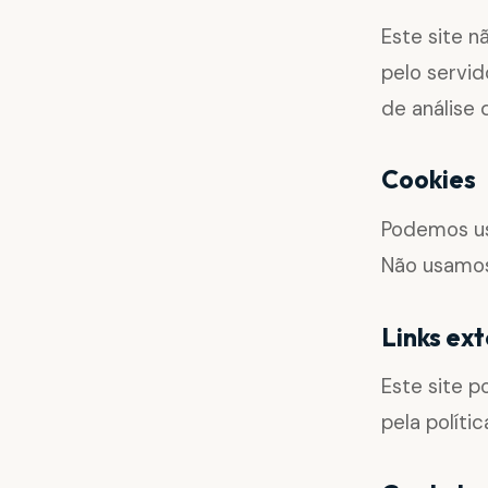
Este site 
pelo servid
de análise 
Cookies
Podemos us
Não usamos
Links ex
Este site p
pela políti