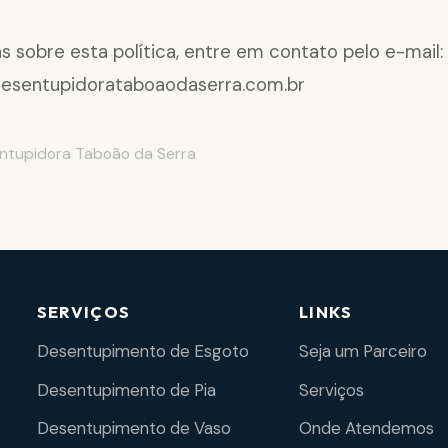
s sobre esta política, entre em contato pelo e-mail:
esentupidorataboaodaserra.com.br
ntupidora Taboão da Serra
SERVIÇOS
LINKS
Desentupimento de Esgoto
Seja um Parceiro
Desentupimento de Pia
Serviços
Desentupimento de Vaso
Onde Atendemos