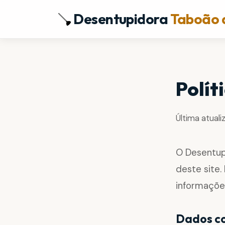
Desentupidora
Taboão 
Polít
Última atuali
O Desentup
deste site
informaçõe
Dados c