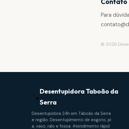
Contato
Para dúvida
contato@d
© 2026 Dese
Desentupidora
Taboão da
Serra
Desentupidora 24h em Taboão da Serra
e região. Desentupimento de esgoto, pi
a, vaso, ralo e fossa. Atendimento rápid