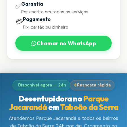
Garantia
✅
Por escrito em todos os serviços
Pagamento
💳
Pix, cartão ou dinheiro
Chamar no WhatsApp
Disponível agora — 24h
Resposta rápida
Desentupidora no
Parque
Jacarandá
em
Taboão da Serra
Atendemos Parque Jacarandá e todos os bairros
de Taboão da Serra 24h por dia. Orçamento no