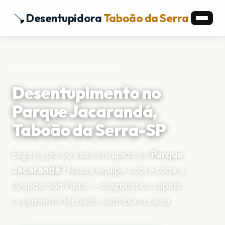
Desentupidora
Taboão da Serra
Início
›
Bairros
›
Parque Jacarandá
Desentupimento no
Parque Jacarandá,
Taboão da Serra-SP
Esgoto, pia ou vaso entupido no
Parque
Jacarandá
? Nossa equipe cobre toda a
Grande São Paulo — diagnóstico rápido,
orçamento fechado, sem burocracia.