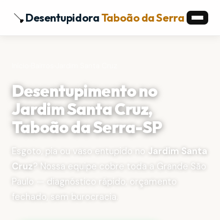
Desentupidora
Taboão da Serra
Início
›
Bairros
›
Jardim Santa Cruz
Desentupimento no
Jardim Santa Cruz,
Taboão da Serra-SP
Esgoto, pia ou vaso entupido no
Jardim Santa
Cruz
? Nossa equipe cobre toda a Grande São
Paulo — diagnóstico rápido, orçamento
fechado, sem burocracia.