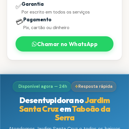
Garantia
✅
Por escrito em todos os serviços
Pagamento
💳
Pix, cartão ou dinheiro
Chamar no WhatsApp
Disponível agora — 24h
Resposta rápida
Desentupidora no
Jardim
Santa Cruz
em
Taboão da
Serra
Atendemos Jardim Santa Cruz e todos os bairros