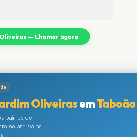
Oliveiras — Chamar agora
ida
ardim Oliveiras
em
Taboão 
s bairros de
to no ato, valor
s.