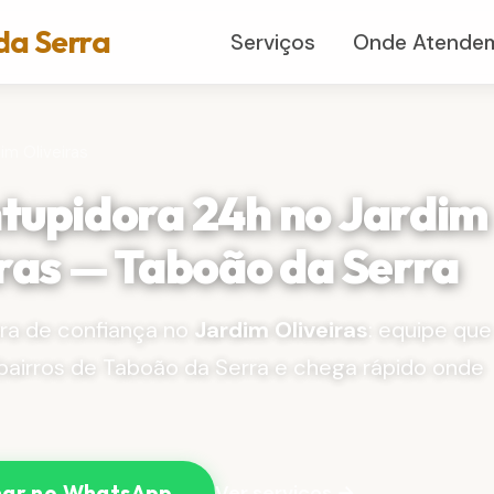
da Serra
Serviços
Onde Atende
im Oliveiras
tupidora 24h no Jardim
iras — Taboão da Serra
ra de confiança no
Jardim Oliveiras
: equipe que
airros de Taboão da Serra e chega rápido onde
Ver serviços →
ar no WhatsApp