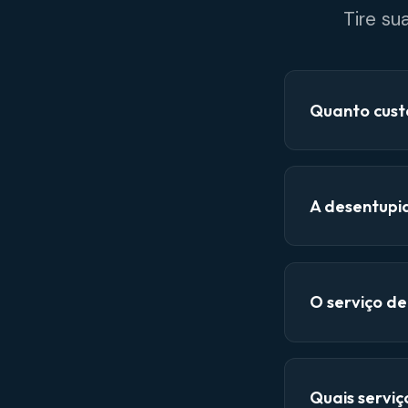
Tire su
Quanto cust
A desentupi
O serviço d
Quais servi