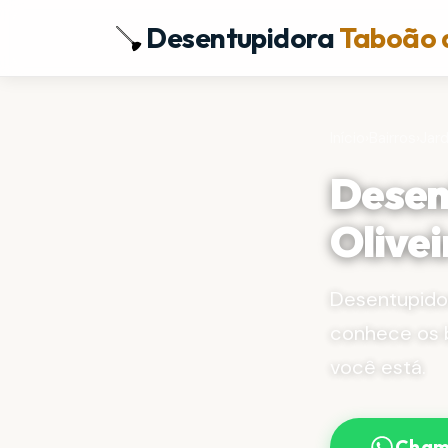
Desentupidora
Taboão 
Início
›
Bairros
›
Jard
Desen
Olive
Desentupido
conhece os b
você está.
Cham