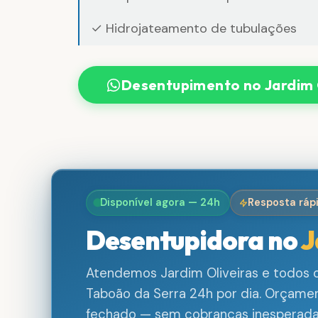
✓ Hidrojateamento de tubulações
Desentupimento no Jardim 
Disponível agora — 24h
Resposta ráp
Desentupidora no
J
Atendemos Jardim Oliveiras e todos o
Taboão da Serra 24h por dia. Orçamen
fechado — sem cobranças inesperada