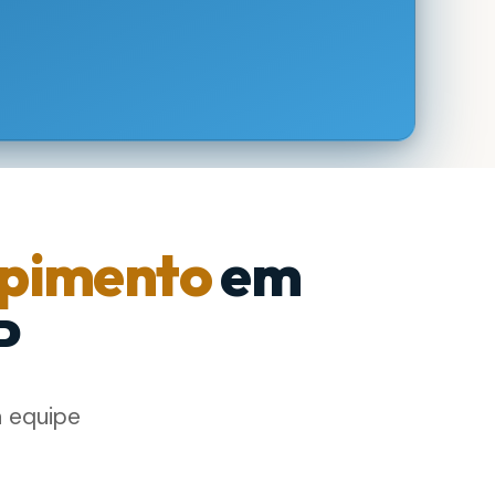
pimento
em
P
a equipe