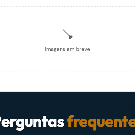
🪠
Imagens em breve
erguntas
frequent