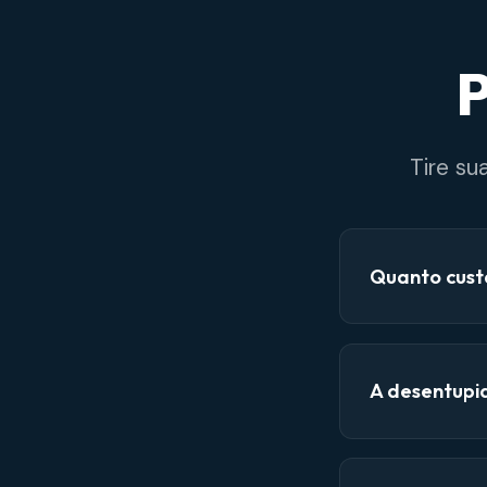
P
Tire su
Quanto cust
A desentupi