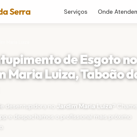
da Serra
Serviços
Onde Atende
im Maria Luiza
tupimento de Esgoto n
m Maria Luiza, Taboão d
de desentupidora no
Jardim Maria Luiza
? Cham
pp e despachamos o profissional mais próximo
o.