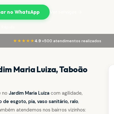
Ver serviços →
ar no WhatsApp
 Rápida
·
★★★★★
4.9
+500 atendimentos realizados
dim Maria Luiza, Taboão
e no
Jardim Maria Luiza
com agilidade,
de esgoto, pia, vaso sanitário, ralo
,
Também atendemos nos bairros vizinhos: