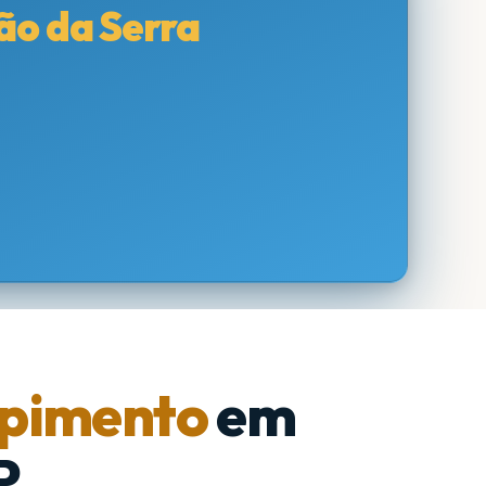
ão da Serra
pimento
em
P