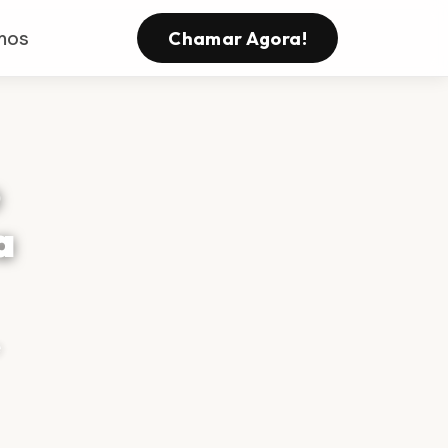
mos
Chamar Agora!
o
a
e