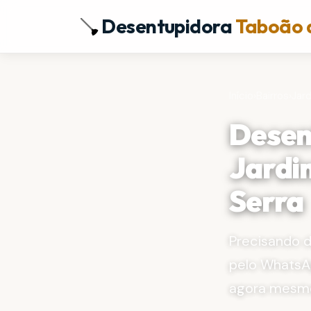
Desentupidora
Taboão 
Início
›
Bairros
›
Jard
Desen
Jardi
Serra
Precisando 
pelo WhatsA
agora mesm