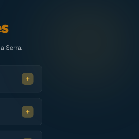
es
a Serra.