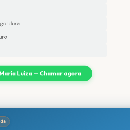
 gordura
uro
Maria Luiza — Chamar agora
ida