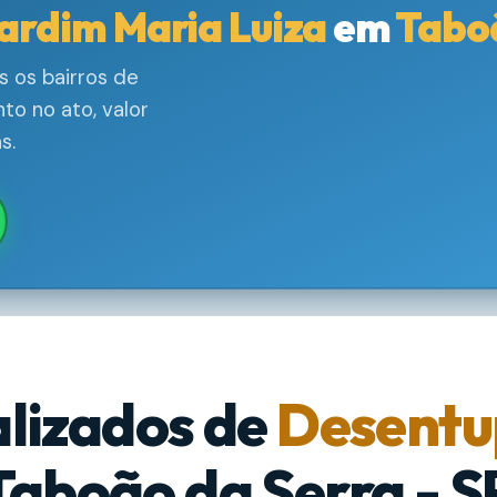
ardim Maria Luiza
em
Tabo
 os bairros de
to no ato, valor
s.
alizados de
Desentu
Taboão da Serra - S