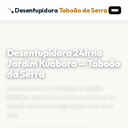
Desentupidora
Taboão da Serra
Início
›
Bairros
›
Jardim Kuabara
Desentupidora 24h no
Jardim Kuabara — Taboão
da Serra
Desentupidora de confiança no
Jardim
Kuabara
: equipe que conhece os bairros de
Taboão da Serra e chega rápido onde você
está.