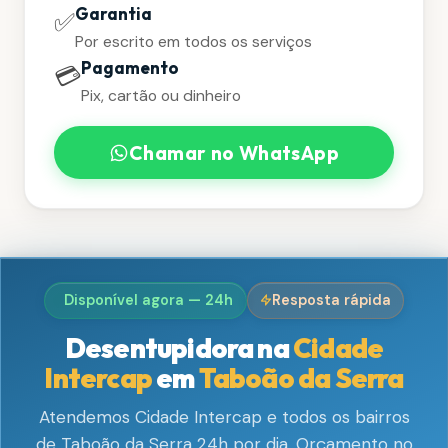
Garantia
✅
Por escrito em todos os serviços
Pagamento
💳
Pix, cartão ou dinheiro
Chamar no WhatsApp
Disponível agora — 24h
Resposta rápida
Desentupidora na
Cidade
Intercap
em
Taboão da Serra
Atendemos Cidade Intercap e todos os bairros
de Taboão da Serra 24h por dia. Orçamento no