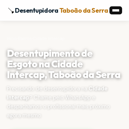
Desentupidora
Taboão da Serra
Início
›
Bairros
›
Cidade Intercap
Desentupimento de
Esgoto na Cidade
Intercap, Taboão da Serra
Precisando de desentupidora na
Cidade
Intercap
? Chame pelo WhatsApp e
despachamos o profissional mais próximo
agora mesmo.