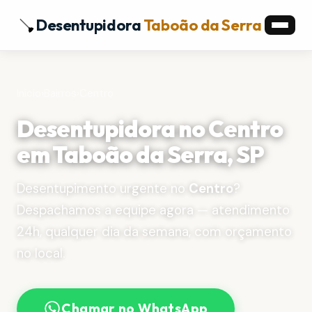
Desentupidora
Taboão da Serra
Início
›
Bairros
›
Centro
Desentupidora no Centro
em Taboão da Serra, SP
Desentupimento urgente no
Centro
?
Despachamos a equipe agora — atendimento
24h, qualquer dia da semana, com orçamento
no local.
Chamar no WhatsApp