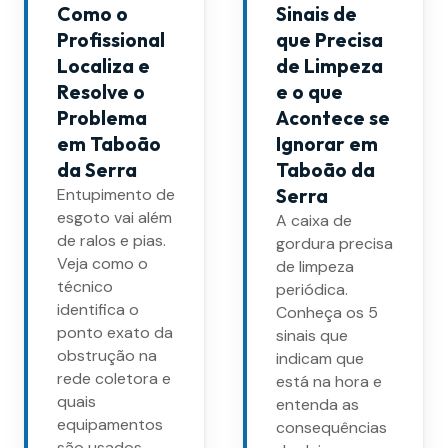
Como o
Sinais de
Profissional
que Precisa
Localiza e
de Limpeza
Resolve o
e o que
Problema
Acontece se
em Taboão
Ignorar em
da Serra
Taboão da
Entupimento de
Serra
esgoto vai além
A caixa de
de ralos e pias.
gordura precisa
Veja como o
de limpeza
técnico
periódica.
identifica o
Conheça os 5
ponto exato da
sinais que
obstrução na
indicam que
rede coletora e
está na hora e
quais
entenda as
equipamentos
consequências
são usados